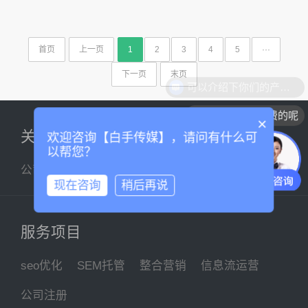
首页
上一页
1
2
3
4
5
···
下一页
末页
可以介绍下你们的产品么
你们是怎么收费的呢
×
关于我们
欢迎咨询【白手传媒】，请问有什么可
以帮您？
公司简介
企业文化
联系我们
现在咨询
稍后再说
服务项目
seo优化
SEM托管
整合营销
信息流运营
公司注册