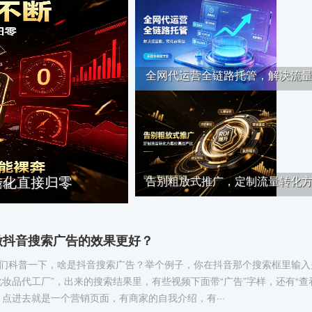
全网代运营全链路托管，解决流量··
转化直接归零
告别粗放式推广，定制流量转化方··
做抖音搜索广告的效果更好？
们科普一下，啥是抖音搜索广告？举个例子，你在抖音那个搜索框里输入
化妆品代工厂”，出来的搜索结果里，有些视频下面带“广告”字样，还有“查
，点进去就是一个营销页面，有商家的自我介绍，有···