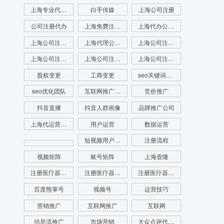
上海专业代理注册公司
白手传媒
上海公司注册
公司注册代办
上海免费注册公司
上海代办公司注册
上海公司注册查名
上海代理公司注册
上海公司注册查询
上海公司注册咨询
上海公司注册代理
上海公司注册流程
股权变更
工商变更
seo关键词优化
seo优化团队
互联网推广公司
竞价推广
抖音直播
抖音人群画像
品牌推广公司
上海代运营公司
用户运营
数据运营
短视频用户画像
注册流程
视频矩阵
账号矩阵
上海壹隆
注册医疗器械公司
注册医疗器械公司代办
注册医疗器械公司电话
百度熊掌号
视频号
运营技巧
营销推广
互联网推广
互联网
信息流推广
市场营销
大众点评代运营