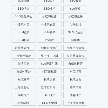
seo营销
SEO公司
SEO服务
SEO培训
SEO技术
seo策略
SEO优化核心
小红书运营
小红书直播
小红书人群画像
小红书底层逻辑
记账公司
SEM竞价
SEM营销
SEM代运营
SEM托管
代运营
新媒体
百度搜索推广
sem竞价推广
小红书代运营
抖音代运营
线上推广公司
公司品牌宣传
舆情监测
seo搜索引擎
自媒体运营
自媒体平台
抖音短视频
抖音运营
私域营销
私域流量
私域运营
上海注册公司费用
微信公众号运营
营销策划
网站推广
B2B推广
博客推广
自媒体推广
SEO关键词
上海搜索引擎