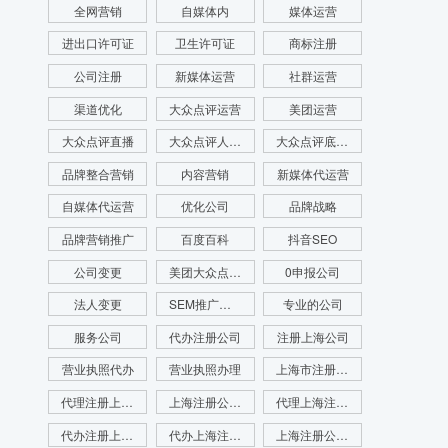
全网营销
自媒体内
媒体运营
进出口许可证
卫生许可证
商标注册
公司注册
新媒体运营
社群运营
渠道优化
大众点评运营
美团运营
大众点评直播
大众点评人群画像
大众点评底层逻辑
品牌整合营销
内容营销
新媒体代运营
自媒体代运营
优化公司
品牌战略
品牌营销推广
百度百科
抖音SEO
公司变更
美团大众点评运营
0申报公司
法人变更
SEM推广公司
专业的公司
服务公司
代办注册公司
注册上海公司
营业执照代办
营业执照办理
上海市注册公司
代理注册上海公司
上海注册公司代办
代理上海注册公司
代办注册上海公司
代办上海注册公司
上海注册公司咨询