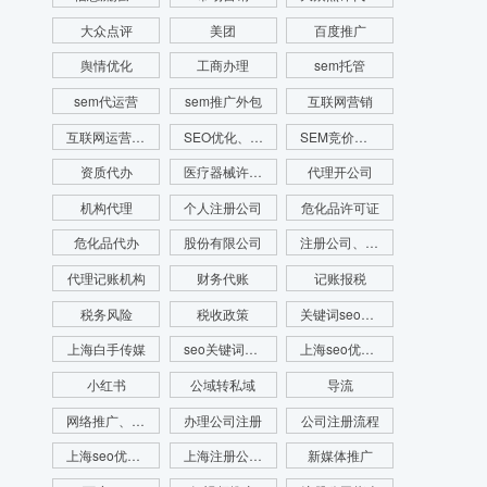
大众点评
美团
百度推广
舆情优化
工商办理
sem托管
sem代运营
sem推广外包
互联网营销
互联网运营推广
SEO优化、SEO网站排名、网站排名
SEM竞价、SEM竞价排名、网站排名
资质代办
医疗器械许可证代办
代理开公司
机构代理
个人注册公司
危化品许可证
危化品代办
股份有限公司
注册公司、代理记账、注册财税公司、财务服务
代理记账机构
财务代账
记账报税
税务风险
税收政策
关键词seo优化
上海白手传媒
seo关键词优化费用
上海seo优化公司
小红书
公域转私域
导流
网络推广、seo优化、新媒体运营、舆情管理、舆情系统监测、app开发、官网搭建
办理公司注册
公司注册流程
上海seo优化公司代运营公司
上海注册公司流程
新媒体推广