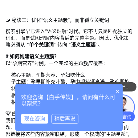
🧩 秘诀三：优化“语义主题簇”，而非孤立关键词
搜索引擎早已进入“语义理解”时代。它不再只是匹配独立的
词汇，而是试图理解内容背后的完整主题。因此，优化策
略必须从
“单个关键词”
转向
“语义主题簇”
。
❓ 如何构建语义主题簇？
以“孕期营养”为例，一个完整的主题簇应覆盖：
核心主题：孕期营养、孕妇吃什么
子主题：孕早期补充叶酸、孕中期补钙食谱、孕晚期控
可以介绍下你们的产品么
制体重
×
相关问题：孕妇能不能喝咖啡？DHA哪个牌子好？
欢迎咨询【白手传媒】，请问有什么可
相关实体：爱乐维、斯利安、医院营养科
以帮您？
💡 白手传媒专业做法：
现在咨询
稍后再说
我们使用
“内容主题矩阵工具”
，为客户规划覆盖核心主
题、子主题、长尾问题及关联实体的全方位内容。通过内
部链接将这些内容紧密联结，形成一个权威的“主题星系”，