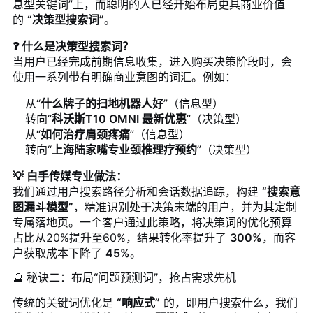
息型关键词”上，而聪明的人已经开始布局更具商业价值
的
“决策型搜索词”
。
❓ 什么是决策型搜索词？
当用户已经完成前期信息收集，进入购买决策阶段时，会
使用一系列带有明确商业意图的词汇。例如：
从“
什么牌子的扫地机器人好
”（信息型）
转向“
科沃斯T10 OMNI 最新优惠
”（决策型）
从“
如何治疗肩颈疼痛
”（信息型）
转向“
上海陆家嘴专业颈椎理疗预约
”（决策型）
💡 白手传媒专业做法：
我们通过用户搜索路径分析和会话数据追踪，构建
“搜索意
图漏斗模型”
，精准识别处于决策末端的用户，并为其定制
专属落地页。一个客户通过此策略，将决策词的优化预算
占比从20%提升至60%，结果转化率提升了
300%
，而客
户获取成本下降了
45%
。
🔮 秘诀二：布局“问题预测词”，抢占需求先机
传统的关键词优化是
“响应式”
的，即用户搜索什么，我们