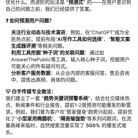
优化什么。而进阶的玩法是
“预测式”
的——在用户意识到
自己的问题之前，我们已经提供了答案。
❓ 如何预测用户问题？
关注行业动态与技术演进
：例如，在“ChatGPT”成为全
民热点前，提前布局“
AI写作工具如何选择
”、“
智能文案
生成器评测
”等相关问题。
利用工具挖掘“种子词”的关联问题
：通过如
AnswerThePublic等工具，输入核心种子词，挖掘用户
可能关心的所有疑问句式。
分析客户服务数据
：从企业内部的客服问答、售后咨询
中，提炼出高频、具体的问题。
💡 白手传媒专业做法：
我们建立了一套
“趋势关键词预警系统”
，结合社交媒体热
点、新闻事件和行业报告，提前1-2周预测可能爆发的新需
求。例如，我们曾为客户在“居家健身”趋势兴起前，提前优
化了“
小型家用椭圆机
”、“
隔音瑜伽垫
”等系列问题词，在流
量高峰来临时，自然搜索流量实现了
500%
的爆发式增
长。